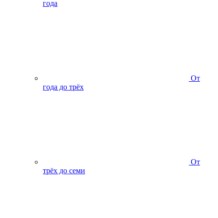
года
От
года до трёх
От
трёх до семи