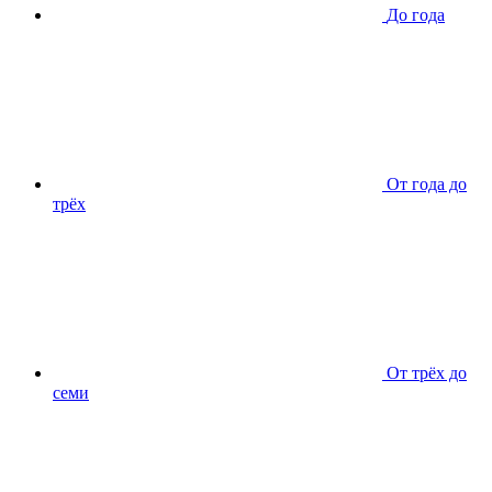
До года
От года до
трёх
От трёх до
семи