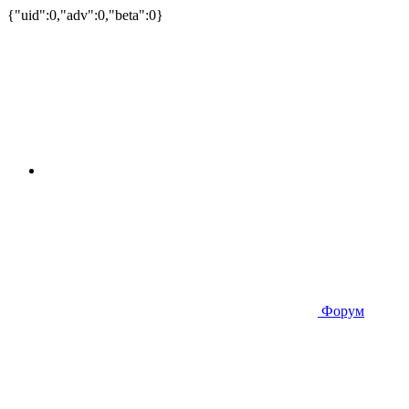
{"uid":0,"adv":0,"beta":0}
Форум