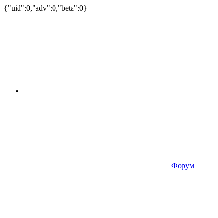
{"uid":0,"adv":0,"beta":0}
Форум