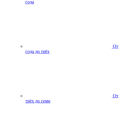
года
От
года до трёх
От
трёх до семи