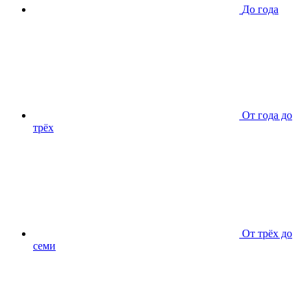
До года
От года до
трёх
От трёх до
семи