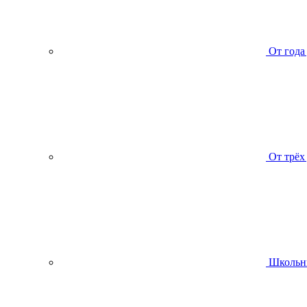
От года
От трёх
Школьн