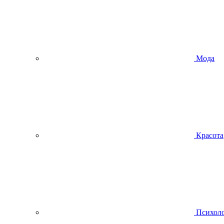
Мода
Красота
Психол