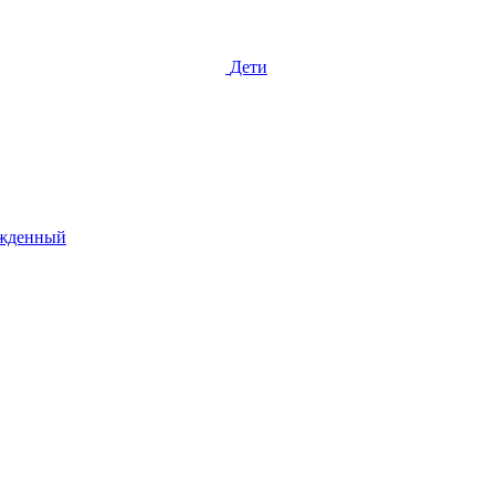
Дети
жденный