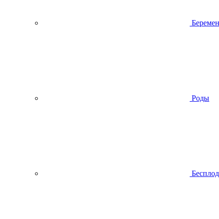
Беремен
Роды
Беспло