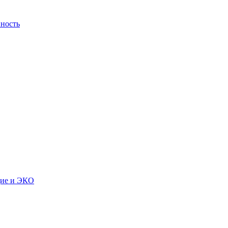
ность
дие и ЭКО