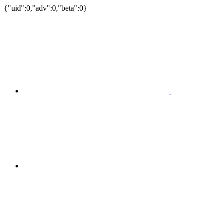
{"uid":0,"adv":0,"beta":0}