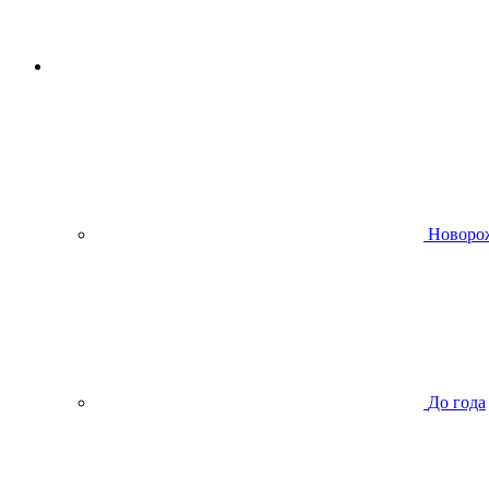
Новоро
До года