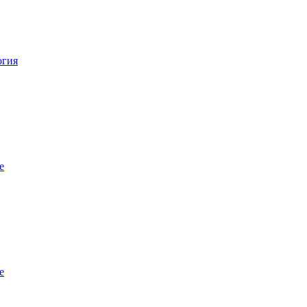
огия
е
е