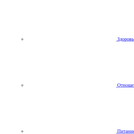
Здоровь
Отноше
Питани