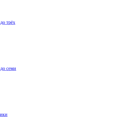
 до трёх
 до семи
ики