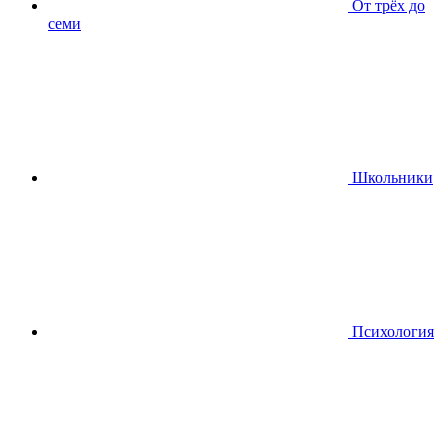
От трёх до
семи
Школьники
Психология