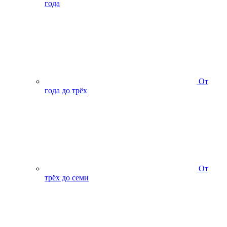
года
От
года до трёх
От
трёх до семи