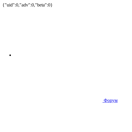
{"uid":0,"adv":0,"beta":0}
Форум