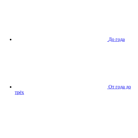
До года
От года до
трёх