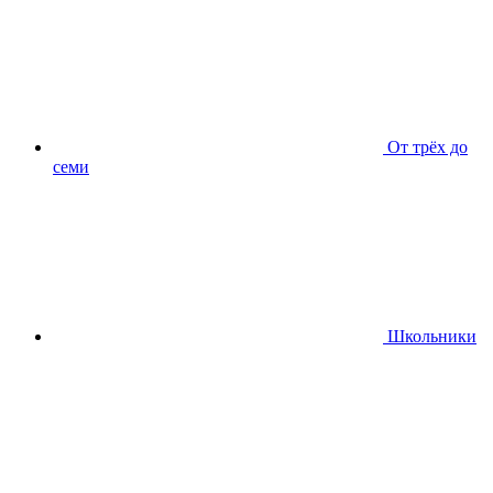
От трёх до
семи
Школьники