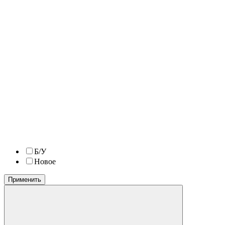
Б/У
Новое
Применить