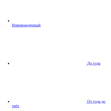
Новорожденный
До года
От года до
трёх