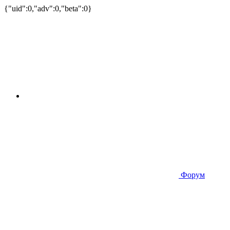
{"uid":0,"adv":0,"beta":0}
Форум