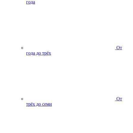
года
От
года до трёх
От
трёх до семи