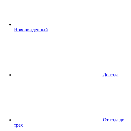
Новорожденный
До года
От года до
трёх