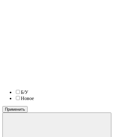
Б/У
Новое
Применить