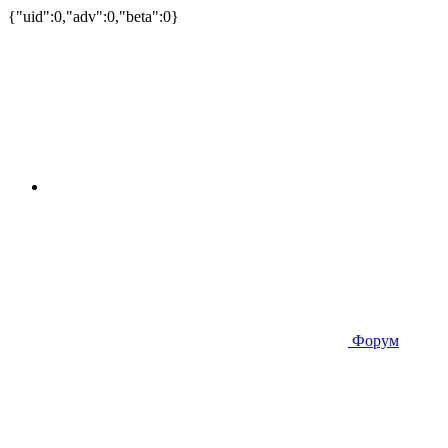
{"uid":0,"adv":0,"beta":0}
Форум