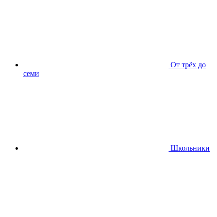
От трёх до
семи
Школьники