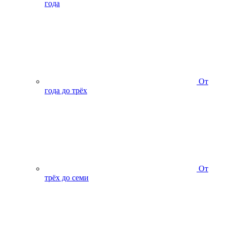
года
От
года до трёх
От
трёх до семи