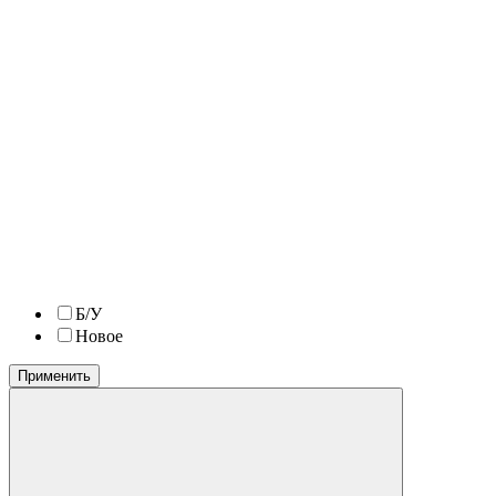
Б/У
Новое
Применить