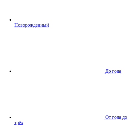
Новорожденный
До года
От года до
трёх