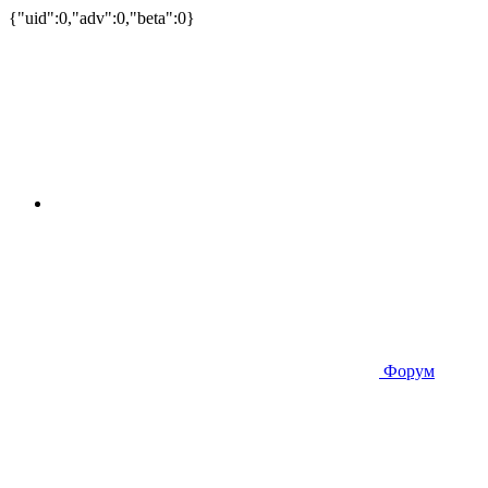
{"uid":0,"adv":0,"beta":0}
Форум