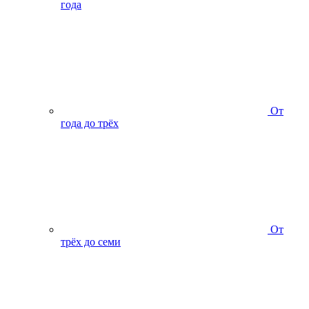
года
От
года до трёх
От
трёх до семи