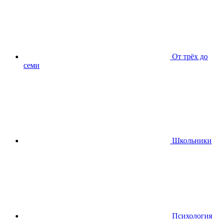
От трёх до
семи
Школьники
Психология