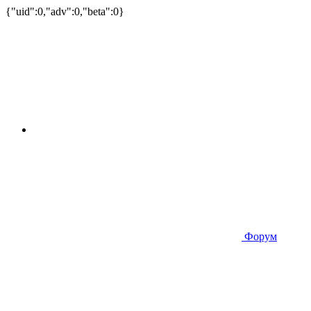
{"uid":0,"adv":0,"beta":0}
Форум