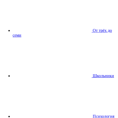
От трёх до
семи
Школьники
Психология