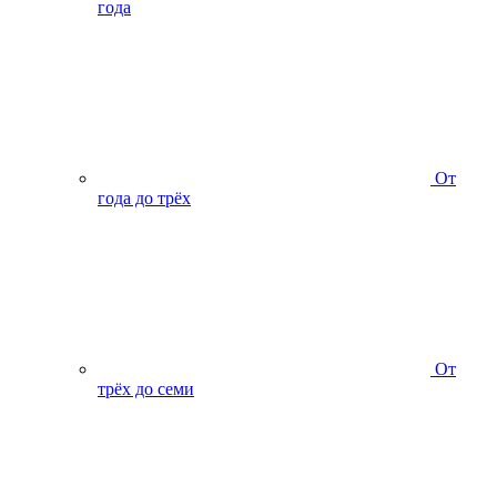
года
От
года до трёх
От
трёх до семи