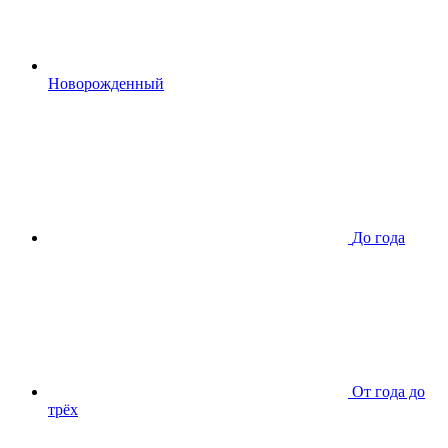
Новорожденный
До года
От года до
трёх