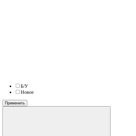
Б/У
Новое
Применить