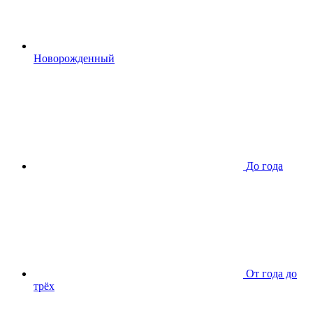
Новорожденный
До года
От года до
трёх