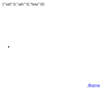
{"uid":0,"adv":0,"beta":0}
Форум