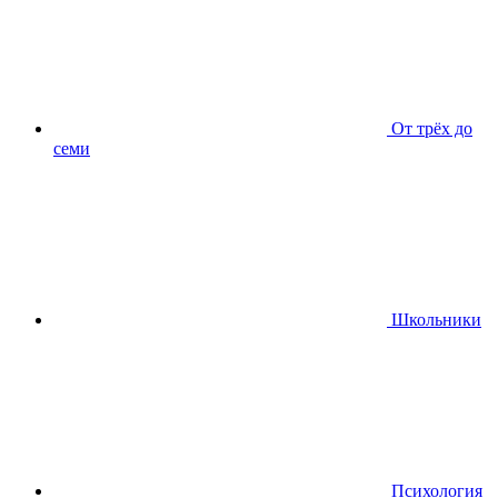
От трёх до
семи
Школьники
Психология