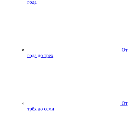
года
От
года до трёх
От
трёх до семи