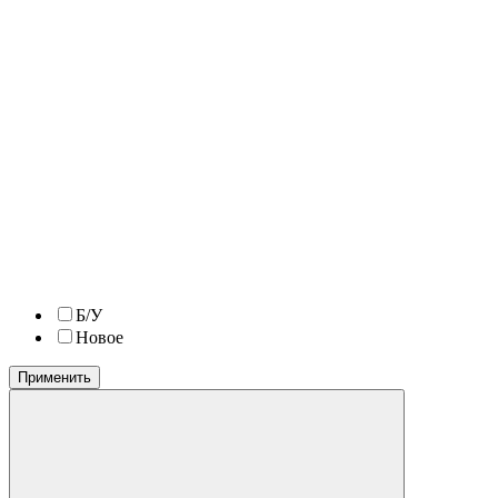
Б/У
Новое
Применить