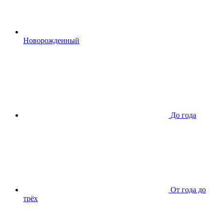
Новорожденный
До года
От года до
трёх