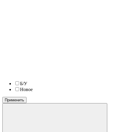
Б/У
Новое
Применить