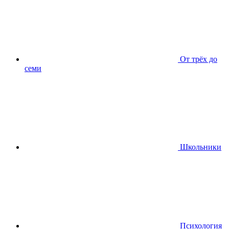
От трёх до
семи
Школьники
Психология