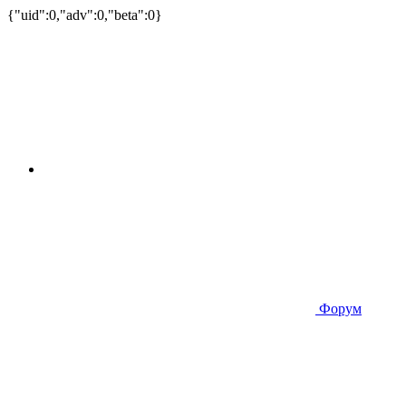
{"uid":0,"adv":0,"beta":0}
Форум