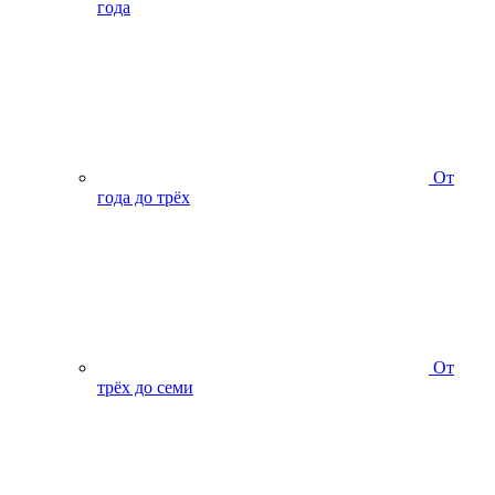
года
От
года до трёх
От
трёх до семи