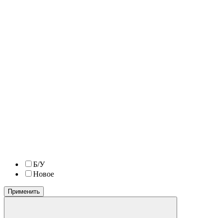
Б/У
Новое
Применить