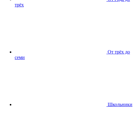
трёх
От трёх до
семи
Школьники