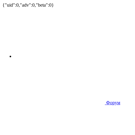
{"uid":0,"adv":0,"beta":0}
Форум