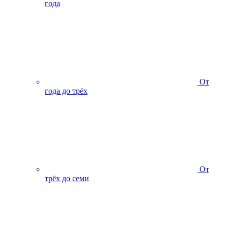
года
От
года до трёх
От
трёх до семи