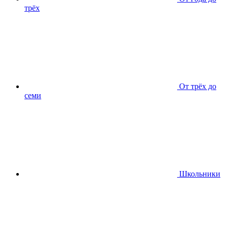
трёх
От трёх до
семи
Школьники