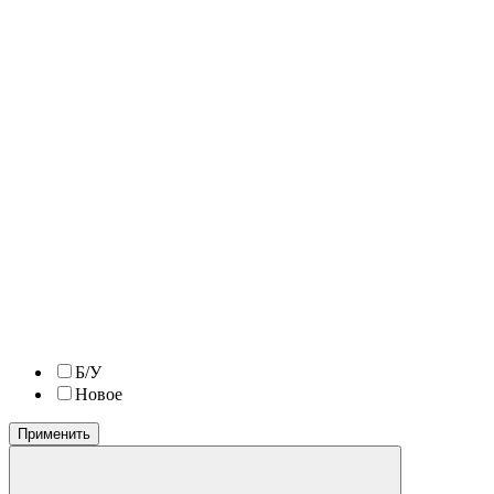
Б/У
Новое
Применить