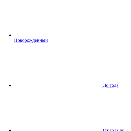
Новорожденный
До года
От года до