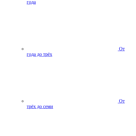
года
От
года до трёх
От
трёх до семи