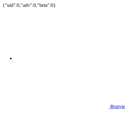
{"uid":0,"adv":0,"beta":0}
Форум