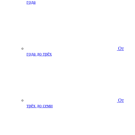
года
От
года до трёх
От
трёх до семи