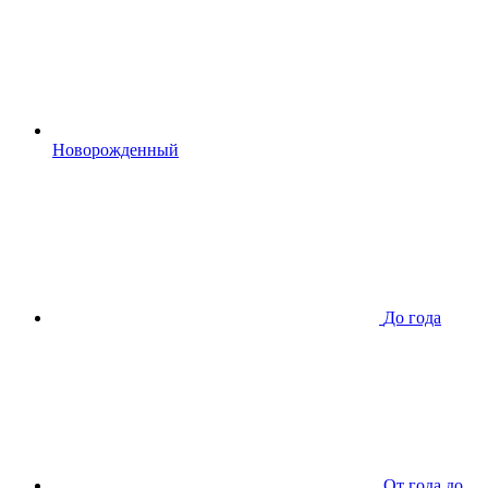
Новорожденный
До года
От года до