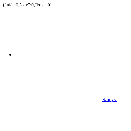
{"uid":0,"adv":0,"beta":0}
Форум