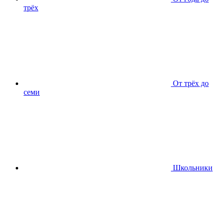
трёх
От трёх до
семи
Школьники