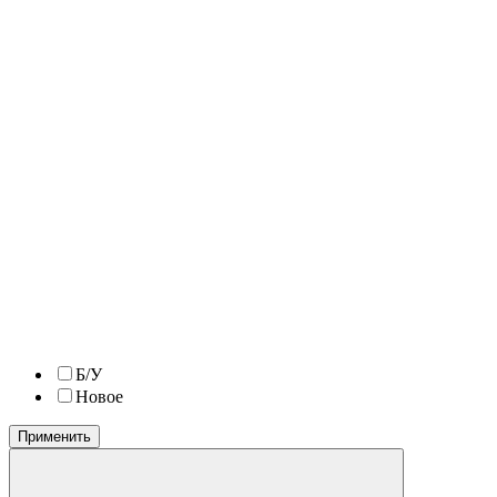
Б/У
Новое
Применить