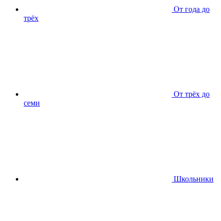
От года до
трёх
От трёх до
семи
Школьники