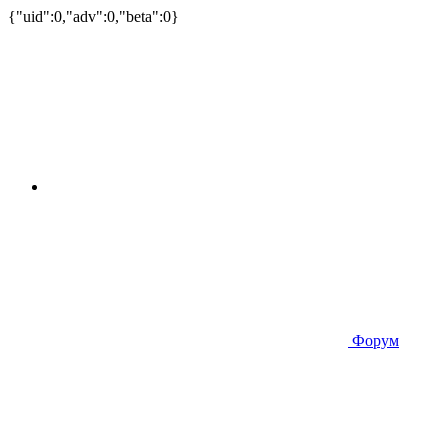
{"uid":0,"adv":0,"beta":0}
Форум