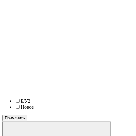
Б/У
2
Новое
Применить