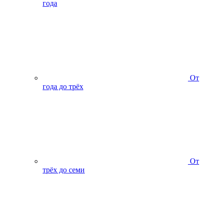
года
От
года до трёх
От
трёх до семи