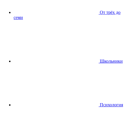
От трёх до
семи
Школьники
Психология