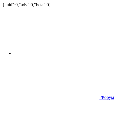
{"uid":0,"adv":0,"beta":0}
Форум