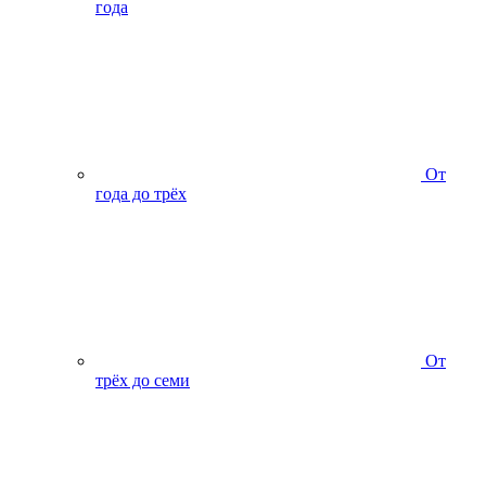
года
От
года до трёх
От
трёх до семи