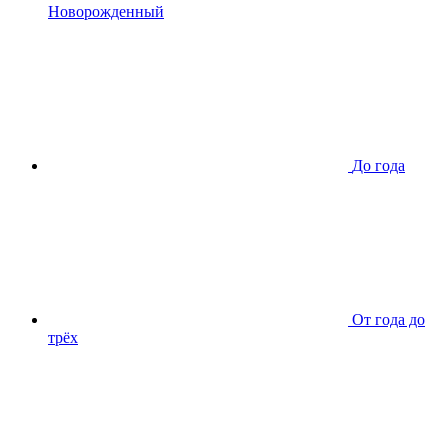
Новорожденный
До года
От года до
трёх