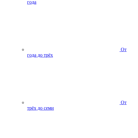
года
От
года до трёх
От
трёх до семи