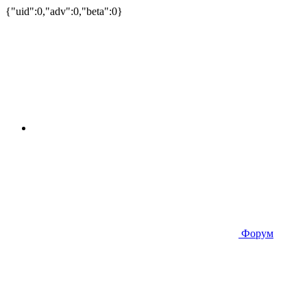
{"uid":0,"adv":0,"beta":0}
Форум