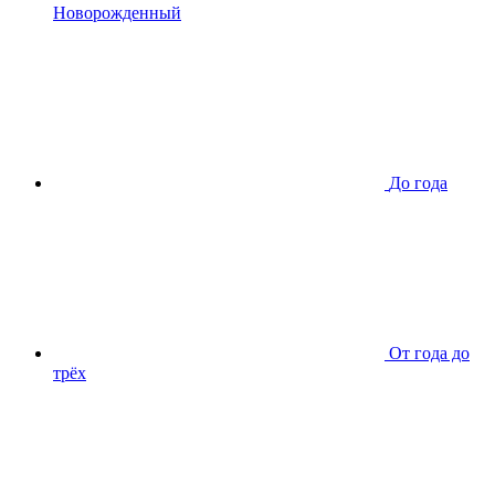
Новорожденный
До года
От года до
трёх