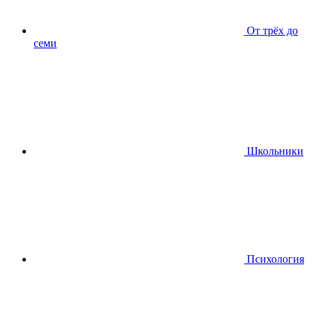
От трёх до
семи
Школьники
Психология