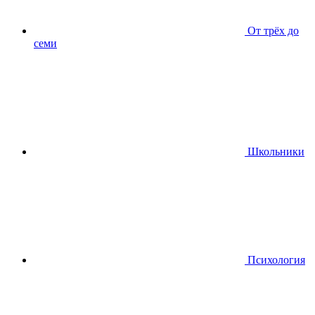
От трёх до
семи
Школьники
Психология