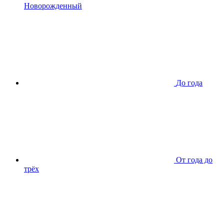
Новорожденный
До года
От года до
трёх