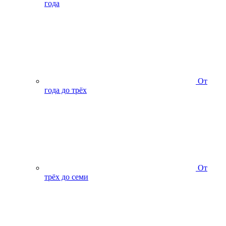
года
От
года до трёх
От
трёх до семи