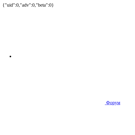
{"uid":0,"adv":0,"beta":0}
Форум