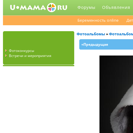
Форумы
Объявления
Беременность online
Дет
Фотоальбомы
Фотоальбо
»
«Предыдущая
Фотоконкурсы
Встречи и мероприятия