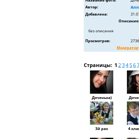
Название фото:
Доч
Автор:
Ann
Добавлена:
31.0
Описание
без описания
Просмотров:
273
Модератор
Страницы:
1
2
3
4
5
6
Доченька)
Доче
3й раз
4 кла