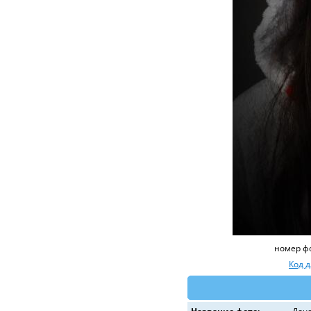
номер ф
Код 