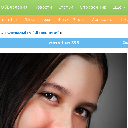
Объявления
Новости
Статьи
Справочник
Еще
ть online
Детки до года
Детки 1-3 года
Дошколята
Шк
мы
Фотоальбом "Школьники"
»
»
фото 1 из 393
Сл