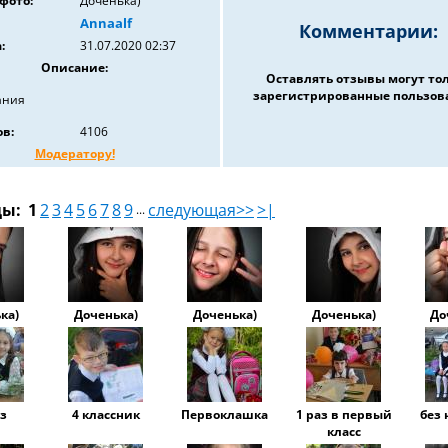
фото:
Доченька)
Annaalf
Комментарии:
:
31.07.2020 02:37
Описание:
Оставлять отзывы могут то
зарегистрированные пользов
ания
в:
4106
Модератору!
цы:
1
2
3
4
5
6
7
8
9
следующая>>
>|
...
ка)
Доченька)
Доченька)
Доченька)
До
аз
4 классник
Первоклашка
1 раз в первый
без 
класс