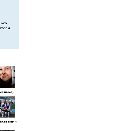
лько
атели
ченька)
названия