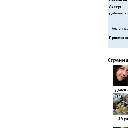
Название 
Автор:
Добавлена
без опис
Просмотро
Страни
Дочень
3й р