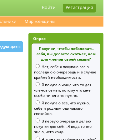
Войти
Регистрация
ольники
Мир женщины
Опрос:
едующая »
Покупки, чтобы побаловать
себя, вы делаете охотнее, чем
для членов своей семьи?
Нет, себе я покупаю все в
последнюю очерередь и в случае
крайней необходимости.
Я покупаю чаще что-то для
членов семьи, потому что мне
особо ничего не нужно.
Я покупаю все, что нужно,
себе и родным одинаково
спокойно.
В первую очередь я делаю
покупки для себя. Я ведь точно
знаю, чего хочу.
Что значит побаловать себя?