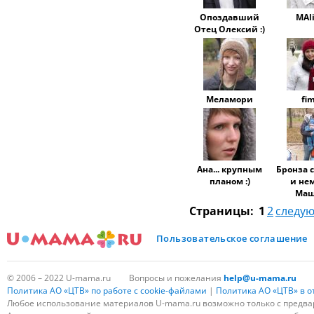
Опоздавший
MAl
Отец Олексий :)
Меламори
fi
Ана... крупным
Бронза 
планом :)
и не
Маш
Страницы:
1
2
следу
Пользовательское соглашение
© 2006 – 2022 U-mama.ru
Вопросы и пожелания
help@u-mama.ru
Политика АО «ЦТВ» по работе с cookie-файлами
|
Политика АО «ЦТВ» в 
Любое использование материалов U-mama.ru возможно только с предва