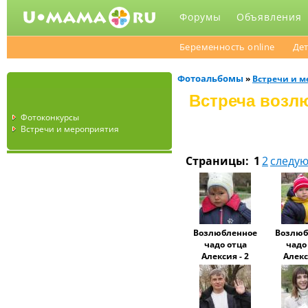
Форумы
Объявления
Беременность online
Дет
Фотоальбомы
»
Встречи и 
Встреча возл
Фотоконкурсы
Встречи и мероприятия
Страницы:
1
2
следу
Возлюбленное
Возлюб
чадо отца
чадо
Алексия - 2
Алекс