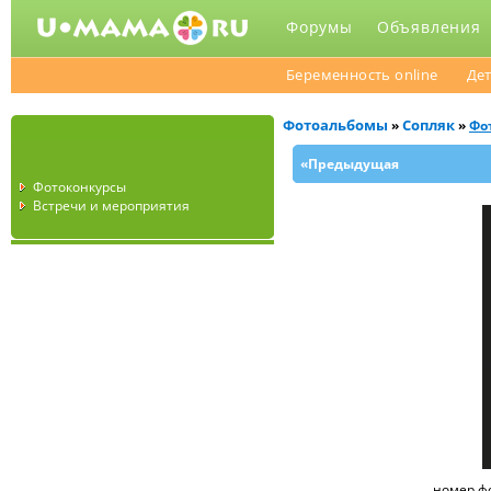
Форумы
Объявления
Беременность online
Дет
Фотоальбомы
Сопляк
»
»
Фо
«Предыдущая
Фотоконкурсы
Встречи и мероприятия
номер ф