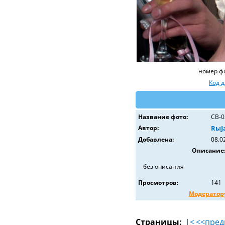
номер ф
Код 
Название фото:
СВ-0
Автор:
RыJ
Добавлена:
08.0
Описание
без описания
Просмотров:
141
Модератор
Страницы:
|<
<<пре