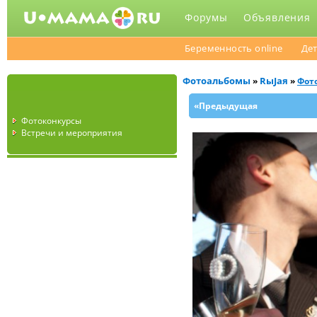
Форумы
Объявления
Беременность online
Дет
Фотоальбомы
RыJaя
»
»
Фото
«Предыдущая
Фотоконкурсы
Встречи и мероприятия