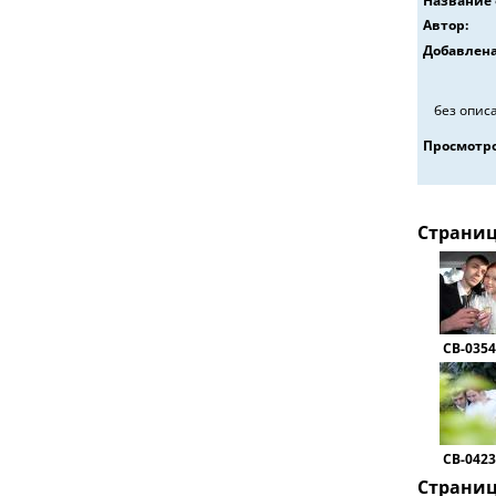
Название 
Автор:
Добавлена
без опис
Просмотро
Страни
СВ-0354
СВ-0423
Страни