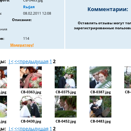
фото:
СВ-0483.jpg
RыJaя
Комментарии:
:
08.02.2011 12:08
Описание:
Оставлять отзывы могут то
зарегистрированные пользов
ания
в:
114
Модератору!
цы:
|<
<<предыдущая
1
2
.jpg
СВ-0363.jpg
СВ-0375.jpg
СВ-0387.jpg
СВ-
.jpg
СВ-0430.jpg
СВ-0452.jpg
СВ-0483.jpg
цы:
|<
<<предыдущая
1
2