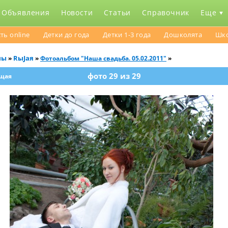
Объявления
Новости
Статьи
Справочник
Еще
ть online
Детки до года
Детки 1-3 года
Дошколята
Шк
мы
RыJaя
»
»
Фотоальбом "Наша свадьба. 05.02.2011"
»
фото 29 из 29
щая