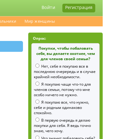
Войти
Регистрация
ольники
Мир женщины
Опрос:
Покупки, чтобы побаловать
себя, вы делаете охотнее, чем
для членов своей семьи?
Нет, себе я покупаю все в
последнюю очерередь и в случае
крайней необходимости.
Я покупаю чаще что-то для
членов семьи, потому что мне
особо ничего не нужно.
Я покупаю все, что нужно,
себе и родным одинаково
спокойно.
В первую очередь я делаю
покупки для себя. Я ведь точно
знаю, чего хочу.
Что значит побаловать себя?