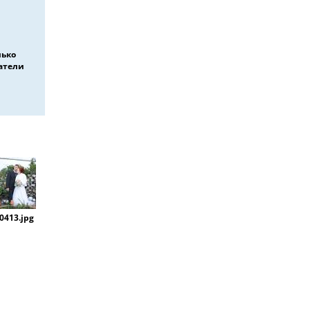
лько
атели
0413.jpg