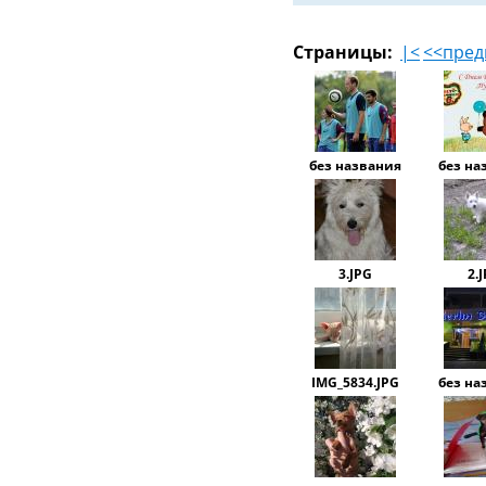
Страницы:
|<
<<пре
без названия
без на
3.JPG
2.
IMG_5834.JPG
без на