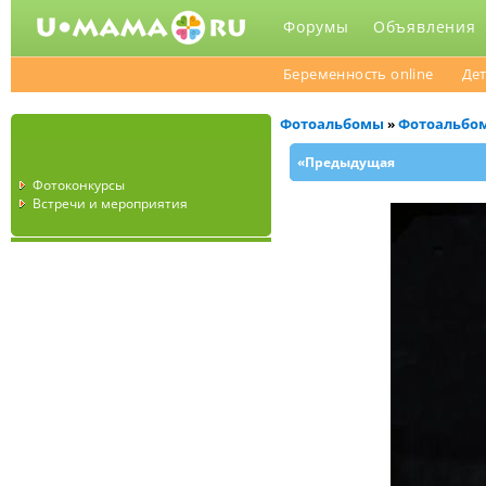
Форумы
Объявления
Беременность online
Дет
Фотоальбомы
Фотоальбо
»
«Предыдущая
Фотоконкурсы
Встречи и мероприятия