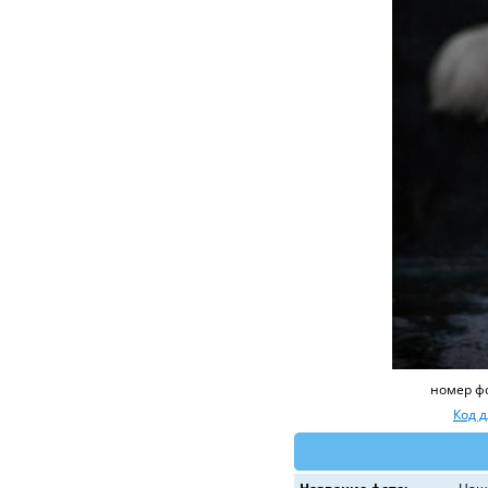
номер ф
Код 