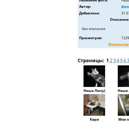
Название фото:
Наш
Автор:
Ann
Добавлена:
31.0
Описание
без описания
Просмотров:
122
Модератор
Страницы:
1
2
3
4
5
6
Наша Лилу)
Наша 
Кари
Мои 