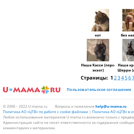
кот
без на
Наша Касси (перс-
Наша кр
экзот)
Шерри (
Страницы:
1
2
3
4
5
6
Пользовательское соглашение
© 2006 – 2022 U-mama.ru
Вопросы и пожелания
help@u-mama.ru
Политика АО «ЦТВ» по работе с cookie-файлами
|
Политика АО «ЦТВ» в 
Любое использование материалов U-mama.ru возможно только с предва
Администрация сайта не несет ответственности за содержание сообщени
комментариях к материалам.