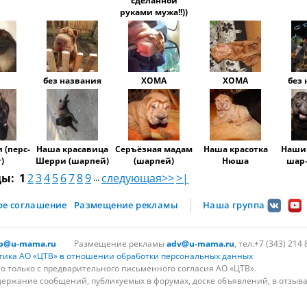
сделанной
руками мужа!!))
без названия
ХОМА
ХОМА
без 
 (перс-
Наша красавица
Серъёзная мадам
Наша красотка
Наши
)
Шерри (шарпей)
(шарпей)
Нюша
шар
цы:
1
2
3
4
5
6
7
8
9
следующая>>
>|
...
ое соглашение
Размещение рекламы
Наша группа
lp@u-mama.ru
Размещение рекламы
adv@u-mama.ru
, тел.+7 (343) 214 
тика АО «ЦТВ» в отношении обработки персональных данных
 только с предварительного письменного согласия АО «ЦТВ».
держание сообщений, публикуемых в форумах, доске объявлений, в отзыва