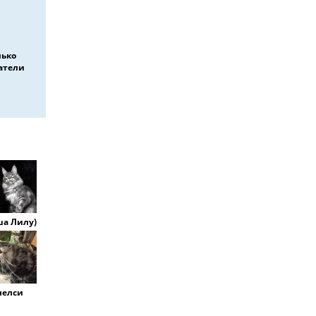
лько
атели
а Лилу)
челси