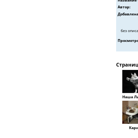
Название 
Автор:
Добавлена
без опис
Просмотро
Страни
Наша Л
Кар