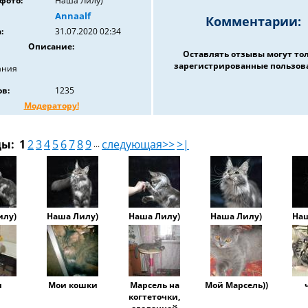
фото:
Наша Лилу)
Annaalf
Комментарии:
:
31.07.2020 02:34
Описание:
Оставлять отзывы могут то
зарегистрированные пользов
ания
в:
1235
Модератору!
цы:
1
2
3
4
5
6
7
8
9
следующая>>
>|
...
илу)
Наша Лилу)
Наша Лилу)
Наша Лилу)
Наш
и
Мои кошки
Марсель на
Мой Марсель))
когтеточки,