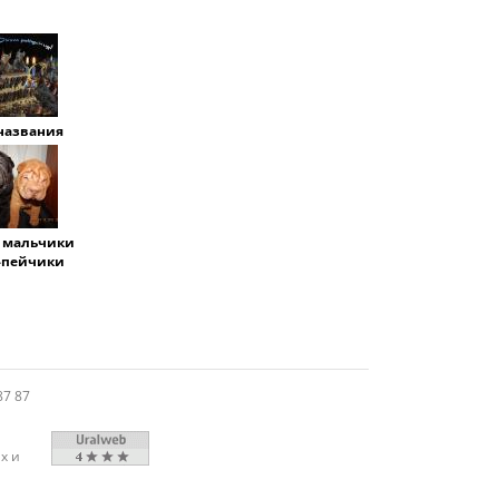
названия
 мальчики
-пейчики
87 87
х и