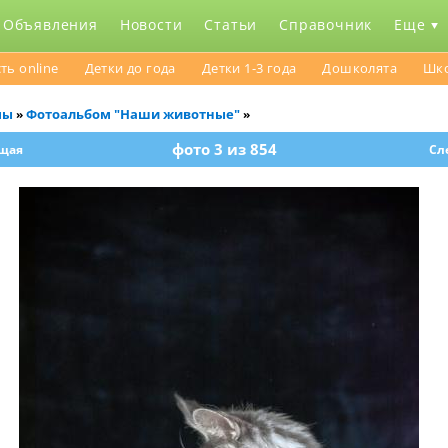
Объявления
Новости
Статьи
Справочник
Еще
ть online
Детки до года
Детки 1-3 года
Дошколята
Шк
мы
Фотоальбом "Наши животные"
»
»
фото 3 из 854
щая
Сл