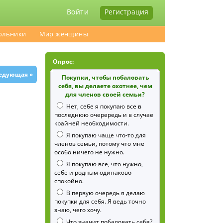
Войти
Регистрация
ольники
Мир женщины
Опрос:
едующая »
Покупки, чтобы побаловать
себя, вы делаете охотнее, чем
для членов своей семьи?
Нет, себе я покупаю все в
последнюю очерередь и в случае
крайней необходимости.
Я покупаю чаще что-то для
членов семьи, потому что мне
особо ничего не нужно.
Я покупаю все, что нужно,
себе и родным одинаково
спокойно.
В первую очередь я делаю
покупки для себя. Я ведь точно
знаю, чего хочу.
Что значит побаловать себя?