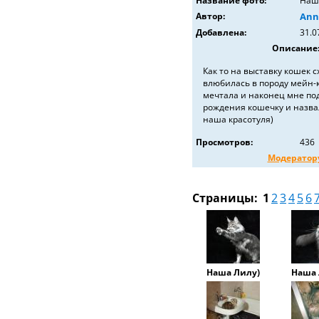
Название фото:
Наш
Автор:
Ann
Добавлена:
31.0
Описание
Как то на выставку кошек с
влюбилась в породу мейн-к
мечтала и наконец мне по
рождения кошечку и назва
наша красотуля)
Просмотров:
436
Модератор
Страницы:
1
2
3
4
5
6
Наша Лилу)
Наша 