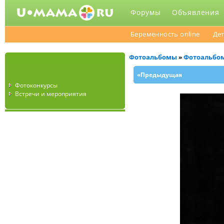
Форумы
Объявления
Беременность online
Дет
Фотоальбомы
Фотоальбо
»
«Предыдущая
Фотоконкурсы
Встречи и мероприятия