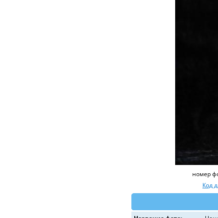
номер ф
Код 